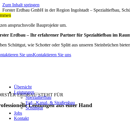
Zum Inhalt springen
Forster Erdbau GmbH in der Region Ingolstadt – Spezialtiefbau, Sch
ommen
tzen anspruchsvolle Bauprojekte um.
rster Erdbau – Ihr erfahrener Partner für Spezialtiefbau im Raum
ben Schüttgut, wie Schotter oder Splitt aus unseren Steinbrüchen bie
ntaktieren Sie uns
Kontaktieren Sie uns
Übersicht
Leistungen
ORSTER ERDBAU STEHT FÜR
Spezialtiefbau
Erd-, Kanal- & Straßenbau
ofessionelle Leistungen aus einer Hand
Schüttgut
Jobs
Kontakt